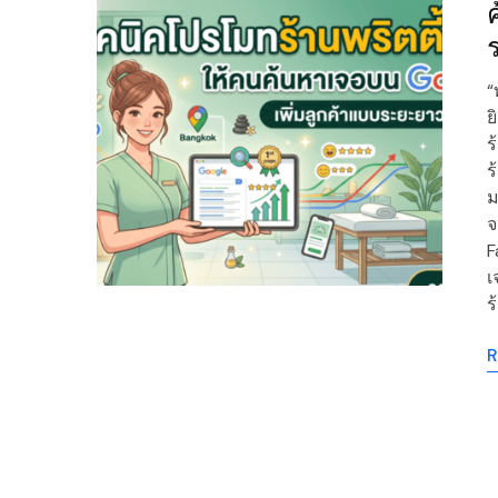
“
ย
ร
ร
ม
จ
F
เ
ร
R