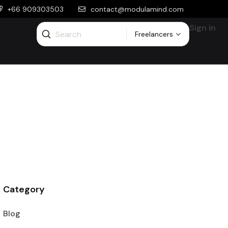
+66 909303503
contact@modulamind.com
Sign in
Freelancers
Category
Blog