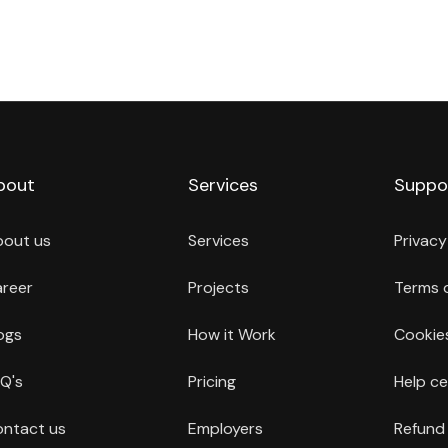
bout
Services
Suppo
bout us
Services
Privacy
reer
Projects
Terms 
ogs
How it Work
Cookies
Q's
Pricing
Help ce
ntact us
Employers
Refund 